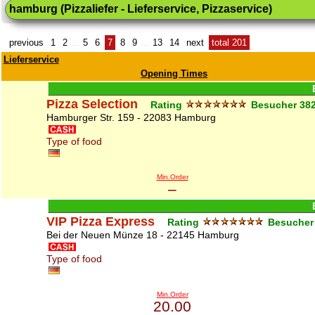
hamburg (Pizzaliefer - Lieferservice, Pizzaservice)
previous
1
2
...
5
6
7
8
9
...
13
14
next
total 201
Lieferservice
Opening Times
Pizza Selection
Rating
Besucher
38
Hamburger Str. 159 - 22083 Hamburg
Type of food
Min.Order
–
VIP Pizza Express
Rating
Besuche
Bei der Neuen Münze 18 - 22145 Hamburg
Type of food
Min.Order
20.00