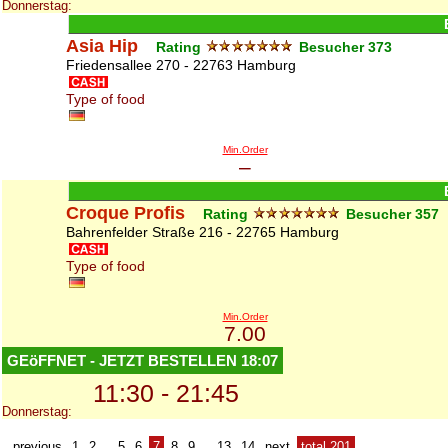
Donnerstag:
Asia Hip
Rating
Besucher
373
Friedensallee 270 - 22763 Hamburg
Type of food
Min.Order
–
Croque Profis
Rating
Besucher
357
Bahrenfelder Straße 216 - 22765 Hamburg
Type of food
Min.Order
7.00
GEöFFNET - JETZT BESTELLEN
18:07
11:30 - 21:45
Donnerstag:
previous
1
2
...
5
6
7
8
9
...
13
14
next
total 201