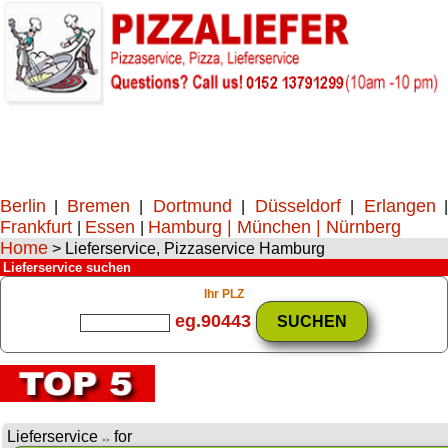
Berlin
Bremen
Dortmund
Düsseldorf
Erlangen
|
|
|
|
Frankfurt
Essen
Hamburg
| München |
Nürnberg
|
|
Home
> Lieferservice, Pizzaservice Hamburg
Lieferservice suchen
Ihr PLZ
eg.90443
Lieferservice
for
>>