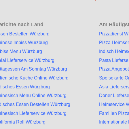
erichte nach Land
Am Häufigst
sen Bestellen Würzburg
Pizzadienst W
inese Imbiss Würzburg
Pizza Heimser
biss Menu Würzburg
Indisch Heims
lal Lieferservice Würzburg
Pasta Liefers
ttagessen Am Sonntag Würzburg
Pizza Angebo
alienische Kuche Online Würzburg
Speisekarte O
disches Essen Würzburg
Asia Lieferser
inesisch Menu Online Würzburg
Doner Liefers
disches Essen Bestellen Würzburg
Heimservice 
inesisch Lieferservice Würzburg
Familien Pizz
lifornia Roll Würzburg
International