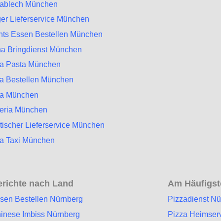
zablech München
er Lieferservice München
hts Essen Bestellen München
a Bringdienst München
za Pasta München
a Bestellen München
za München
zeria München
tischer Lieferservice München
a Taxi München
richte nach Land
Am Häufigste
sen Bestellen Nürnberg
Pizzadienst N
inese Imbiss Nürnberg
Pizza Heimser