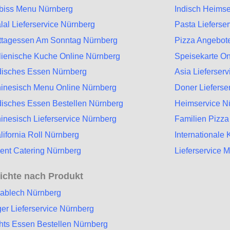
biss Menu Nürnberg
Indisch Heimse
lal Lieferservice Nürnberg
Pasta Lieferse
ttagessen Am Sonntag Nürnberg
Pizza Angebot
alienische Kuche Online Nürnberg
Speisekarte On
disches Essen Nürnberg
Asia Lieferser
inesisch Menu Online Nürnberg
Doner Lieferse
disches Essen Bestellen Nürnberg
Heimservice N
inesisch Lieferservice Nürnberg
Familien Pizza
lifornia Roll Nürnberg
Internationale
ent Catering Nürnberg
Lieferservice 
ichte nach Produkt
zablech Nürnberg
er Lieferservice Nürnberg
hts Essen Bestellen Nürnberg