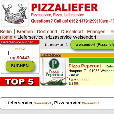
|
|
|
|
|
Berlin
Bremen
Dortmund
Düsseldorf
Erlangen
F
Home
> Lieferservice, Pizzaservice Weisendorf
Lieferservice suchen
weisendorf (Pizzaliefe
Lieferservice
for
>>
Ihr PLZ
Lieferservice
eg.90443
Pizza Peperoni
Rati
Hauptstr. 7 - 91085 Weisend
Type of food
Lieferservice
, Pizzaservice
Weisendorf
Weisendorf