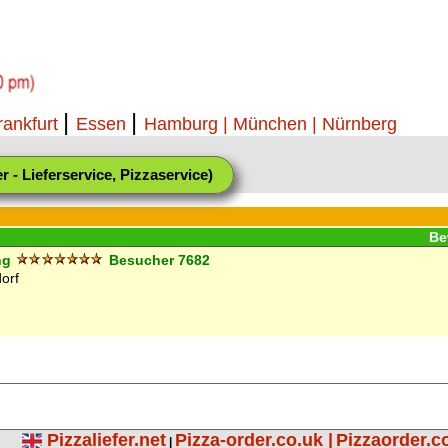
|
|
rankfurt
Essen
Hamburg
| München |
Nürnberg
r - Lieferservice, Pizzaservice)
Be
ng
Besucher
7682
orf
Pizzaliefer.net
Pizza-order.co.uk |
Pizzaorder.c
|