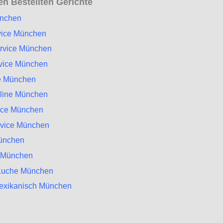
n Bestellten Gerichte
ünchen
vice München
ervice München
rvice München
e München
nline München
vice München
rvice München
ünchen
a München
 Kuche München
Mexikanisch München