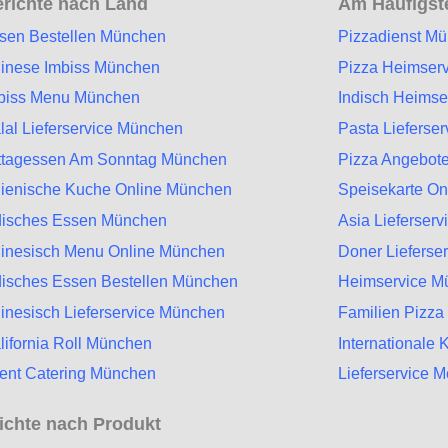
richte nach Land
Am Häufigste
sen Bestellen München
Pizzadienst M
inese Imbiss München
Pizza Heimser
biss Menu München
Indisch Heims
lal Lieferservice München
Pasta Lieferse
ttagessen Am Sonntag München
Pizza Angebot
alienische Kuche Online München
Speisekarte O
disches Essen München
Asia Lieferser
inesisch Menu Online München
Doner Lieferse
disches Essen Bestellen München
Heimservice M
inesisch Lieferservice München
Familien Pizz
lifornia Roll München
Internationale
ent Catering München
Lieferservice 
ichte nach Produkt