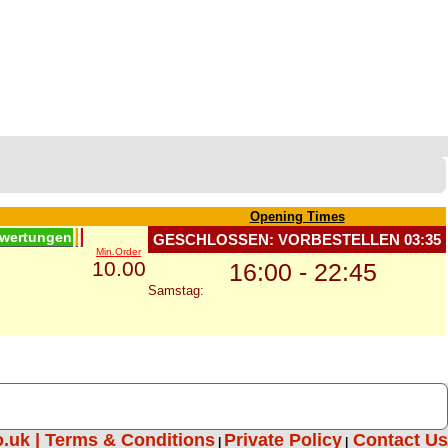
Opening Times
wertungen
GESCHLOSSEN: VORBESTELLEN
03:35
Min.Order
10.00
16:00 - 22:45
Samstag:
o.uk |
Terms & Conditions
Private Policy
Contact Us
|
|