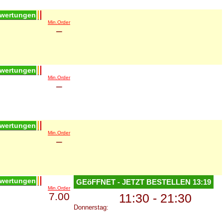
wertungen
Min.Order
–
wertungen
Min.Order
–
wertungen
Min.Order
–
wertungen
GEöFFNET - JETZT BESTELLEN
13:19
Min.Order
7.00
11:30 - 21:30
Donnerstag: