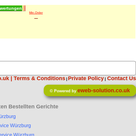
wertungen
Min.Order
–
o.uk |
Terms & Conditions
Private Policy
Contact Us
|
|
eweb-solution.co.uk
© Powered by
en Bestellten Gerichte
ürzburg
vice Würzburg
ervice Würzburg