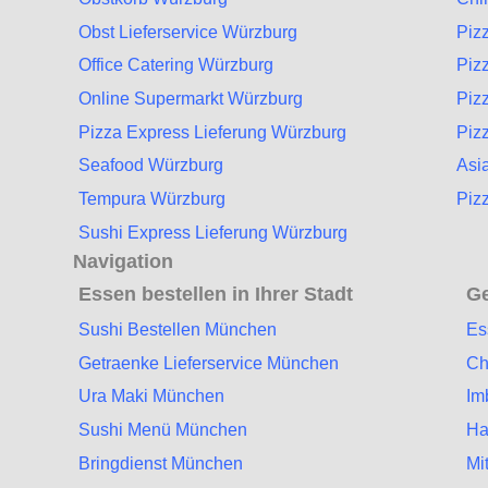
Obst Lieferservice Würzburg
Piz
Office Catering Würzburg
Piz
Online Supermarkt Würzburg
Piz
Pizza Express Lieferung Würzburg
Piz
Seafood Würzburg
Asi
Tempura Würzburg
Piz
Sushi Express Lieferung Würzburg
Navigation
Essen bestellen in Ihrer Stadt
Ge
Sushi Bestellen München
Es
Getraenke Lieferservice München
Ch
Ura Maki München
Im
Sushi Menü München
Ha
Bringdienst München
Mi