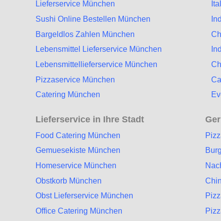
Lieferservice München
It
Sushi Online Bestellen München
In
Bargeldlos Zahlen München
Ch
Lebensmittel Lieferservice München
In
Lebensmittellieferservice München
Ch
Pizzaservice München
Ca
Catering München
Ev
Lieferservice in Ihre Stadt
Ger
Food Catering München
Piz
Gemuesekiste München
Burg
Homeservice München
Nac
Obstkorb München
Chin
Obst Lieferservice München
Piz
Office Catering München
Pizz