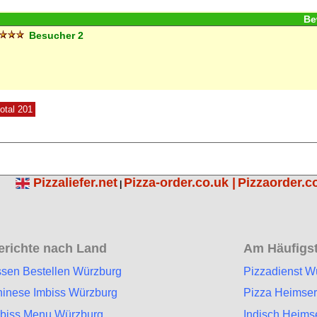
Be
Besucher
2
total 201
Pizzaliefer.net
Pizza-order.co.uk |
Pizzaorder.c
|
erichte nach Land
Am Häufigst
sen Bestellen Würzburg
Pizzadienst W
inese Imbiss Würzburg
Pizza Heimser
biss Menu Würzburg
Indisch Heims