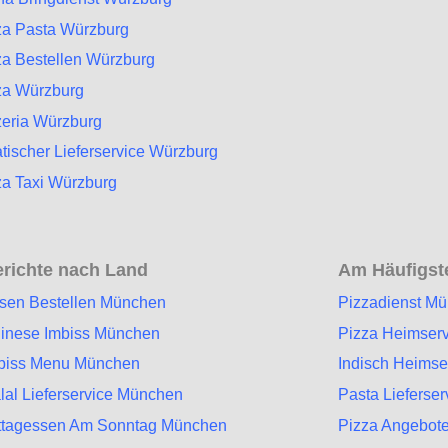
za Pasta Würzburg
za Bestellen Würzburg
za Würzburg
zeria Würzburg
atischer Lieferservice Würzburg
za Taxi Würzburg
richte nach Land
Am Häufigste
sen Bestellen München
Pizzadienst M
inese Imbiss München
Pizza Heimser
biss Menu München
Indisch Heims
lal Lieferservice München
Pasta Lieferse
ttagessen Am Sonntag München
Pizza Angebot