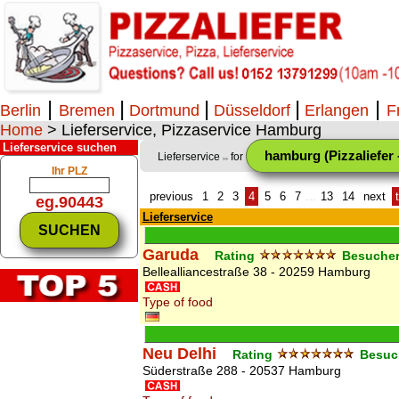
|
|
|
|
|
Berlin
Bremen
Dortmund
Düsseldorf
Erlangen
F
Home
> Lieferservice, Pizzaservice Hamburg
Lieferservice suchen
hamburg (Pizzaliefer -
Lieferservice
for
>>
Ihr PLZ
previous
1
2
3
4
5
6
7
...
13
14
next
eg.90443
Lieferservice
Garuda
Rating
Besuche
Bellealliancestraße 38 - 20259 Hamburg
Type of food
Neu Delhi
Rating
Besuc
Süderstraße 288 - 20537 Hamburg