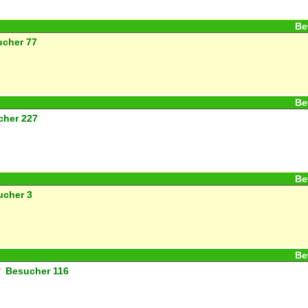
Be
ucher
77
Be
cher
227
Be
ucher
3
Be
Besucher
116