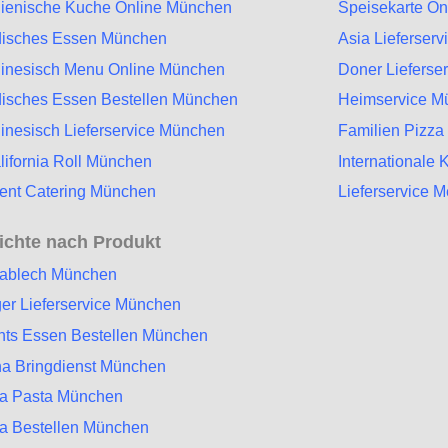
alienische Kuche Online München
Speisekarte O
disches Essen München
Asia Lieferser
inesisch Menu Online München
Doner Lieferse
disches Essen Bestellen München
Heimservice M
inesisch Lieferservice München
Familien Pizz
lifornia Roll München
Internationale
ent Catering München
Lieferservice 
ichte nach Produkt
zablech München
er Lieferservice München
hts Essen Bestellen München
a Bringdienst München
za Pasta München
a Bestellen München