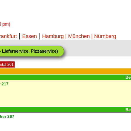
|
|
rankfurt
Essen
Hamburg
| München |
Nürnberg
 Lieferservice, Pizzaservice)
total 201
Be
r
217
Be
her
267