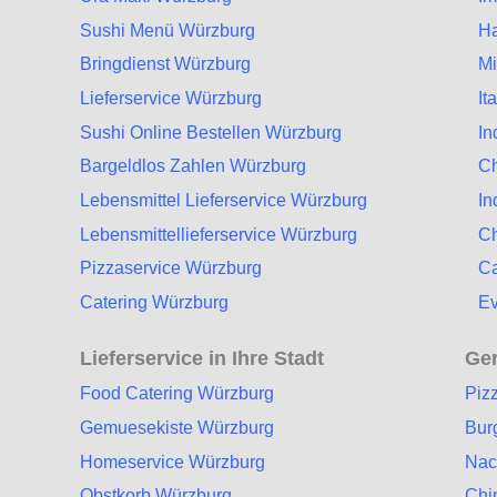
Sushi Menü Würzburg
Ha
Bringdienst Würzburg
Mi
Lieferservice Würzburg
It
Sushi Online Bestellen Würzburg
In
Bargeldlos Zahlen Würzburg
Ch
Lebensmittel Lieferservice Würzburg
In
Lebensmittellieferservice Würzburg
Ch
Pizzaservice Würzburg
Ca
Catering Würzburg
Ev
Lieferservice in Ihre Stadt
Ger
Food Catering Würzburg
Piz
Gemuesekiste Würzburg
Bur
Homeservice Würzburg
Nac
Obstkorb Würzburg
Chi