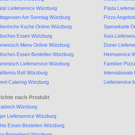
lal Lieferservice Würzburg
Pasta Liefers
ttagessen Am Sonntag Würzburg
Pizza Angebo
alienische Kuche Online Würzburg
Speisekarte O
disches Essen Würzburg
Asia Lieferser
inesisch Menu Online Würzburg
Doner Liefers
disches Essen Bestellen Würzburg
Heimservice 
inesisch Lieferservice Würzburg
Familien Pizz
lifornia Roll Würzburg
International
ent Catering Würzburg
Lieferservice
ichte nach Produkt
zablech Würzburg
ger Lieferservice Würzburg
hts Essen Bestellen Würzburg
na Bringdienst Würzburg