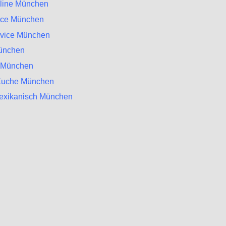
nline München
vice München
rvice München
ünchen
a München
 Kuche München
Mexikanisch München