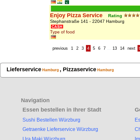
Enjoy Pizza Service
Rating
Stephanstraße 141 - 22047 Hamburg
Type of food
previous
1
2
3
4
5
6
7
...
13
14
next
Lieferservice
, Pizzaservice
Hamburg
Hamburg
Navigation
Essen bestellen in Ihrer Stadt
G
Sushi Bestellen Würzburg
Es
Getraenke Lieferservice Würzburg
Ch
Ura Maki Würzburg
Im