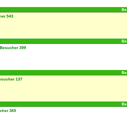
Be
her
543
Be
Besucher
399
Be
esucher
137
Be
cher
365