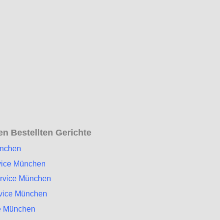
n Bestellten Gerichte
ünchen
vice München
ervice München
rvice München
e München